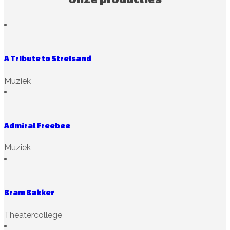
A Tribute to Streisand
Muziek
Admiral Freebee
Muziek
Bram Bakker
Theatercollege